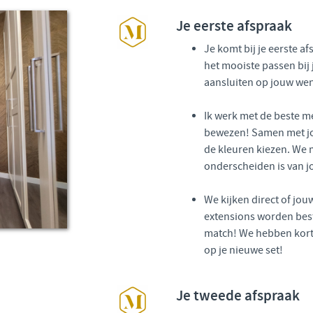
Je eerste afspraak
Je komt bij je eerste a
het mooiste passen bij 
aansluiten op jouw wens
Ik werk met de beste m
bewezen! Samen met jou 
de kleuren kiezen. We m
onderscheiden is van j
We kijken direct of jo
extensions worden best
match! We hebben korte 
op je nieuwe set!
Je tweede afspraak