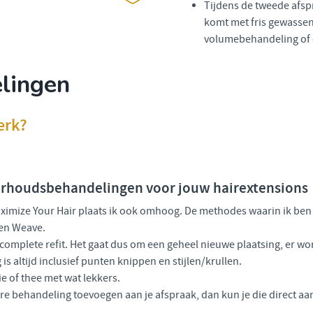
Tijdens de tweede afsp
komt met fris gewassen
volumebehandeling of 
lingen
erk?
nderhoudsbehandelingen voor jouw hairextensions
Maximize Your Hair plaats ik ook omhoog. De methodes waarin ik be
pen Weave.
omplete refit. Het gaat dus om een geheel nieuwe plaatsing, er wor
s altijd inclusief punten knippen en stijlen/krullen.
fie of thee met wat lekkers.
dere behandeling toevoegen aan je afspraak, dan kun je die direct a